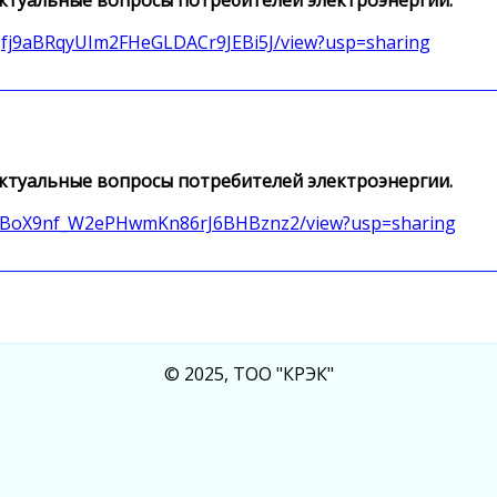
4BQfj9aBRqyUIm2FHeGLDACr9JEBi5J/view?usp=sharing
 актуальные вопросы потребителей электроэнергии.
LGLPBoX9nf_W2ePHwmKn86rJ6BHBznz2/view?usp=sharing
© 2025, ТОО "КРЭК"