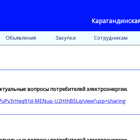
Карагандинская
Объявления
Закупки
Сотрудникам
 актуальные вопросы потребителей электроэнергии.
cCzK7uPv3rHeq91d-MENup-U2HthB5Lq/view?usp=sharing
 актуальные вопросы потребителей электроэнергии.