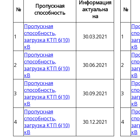
Информация
Пропускная
№
актуальна
№
способность
на
Пропускная
Про
способность,
спо
1
30.03.2021
1
загрузка КТП 6(10)
заг
кВ
кВ
Пропускная
Про
способность,
спо
2
30.06.2021
2
загрузка КТП 6(10)
заг
кВ
кВ
Пропускная
Про
способность,
спо
3
30.09.2021
3
загрузка КТП 6(10)
заг
кВ
кВ
Пропускная
Про
способность,
спо
4
30.12.2021
4
загрузка КТП 6(10)
заг
кВ
кВ