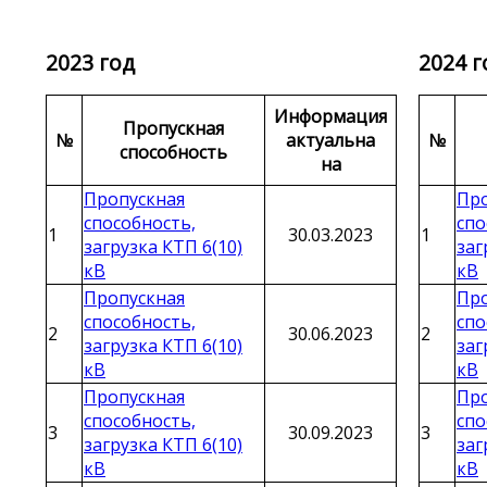
2023 год
2024 г
Информация
Пропускная
№
актуальна
№
способность
на
Пропускная
Про
способность,
спо
1
30.03.2023
1
загрузка КТП 6(10)
заг
кВ
кВ
Пропускная
Про
способность,
спо
2
30.06.2023
2
загрузка КТП 6(10)
заг
кВ
кВ
Пропускная
Про
способность,
спо
3
30.09.2023
3
загрузка КТП 6(10)
заг
кВ
кВ